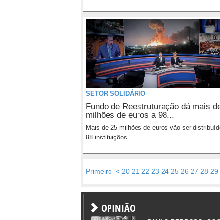
SETOR SOLIDÁRIO
Fundo de Reestruturação dá mais d
milhões de euros a 98...
Mais de 25 milhões de euros vão ser distribuíd
98 instituições...
Primeiro
<
20
21
22
23
24
25
26
27
28
29
OPINIÃO