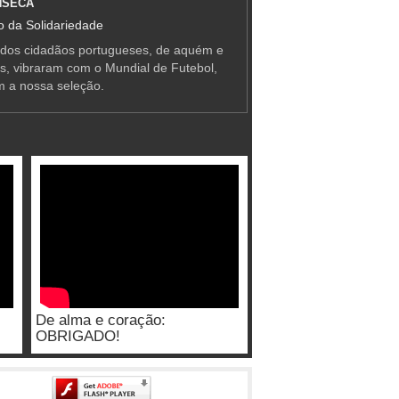
NSECA
 da Solidariedade
 dos cidadãos portugueses, de aquém e
as, vibraram com o Mundial de Futebol,
m a nossa seleção.
De alma e coração:
OBRIGADO!