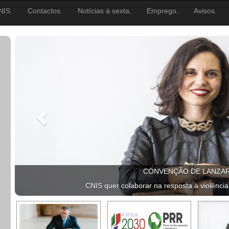
NIS.
Contactos.
Notícias à sexta.
Emprego.
Avisos.
CONVENÇÃO DE LANZA
CNIS quer colaborar na resposta à violência