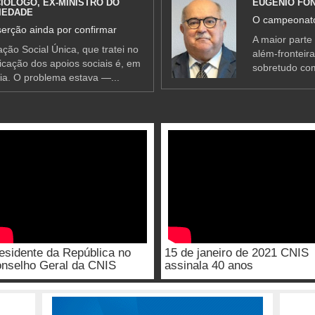
IÓLOGO, EX-MINISTRO DO
EUGÉNIO FO
IEDADE
O campeonato
erção ainda por confirmar
A maior parte
ção Social Única, que tratei no
além-fronteir
ificação dos apoios sociais é, em
sobretudo co
ia. O problema estava —...
esidente da República no
15 de janeiro de 2021 CNIS
nselho Geral da CNIS
assinala 40 anos