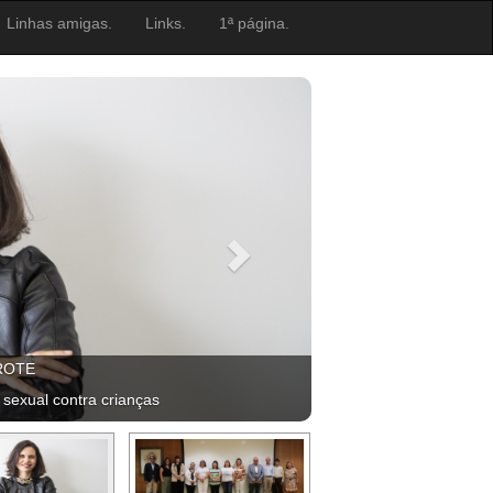
Linhas amigas.
Links.
1ª página.
ROTE
 sexual contra crianças