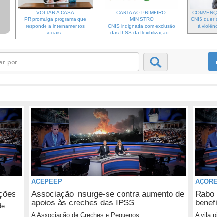
VOLTAR A CASA
CARTA AO PRIMEIRO-
CONVENÇ
PR promulga programa que
MINISTRO
CNIS quer c
responde a internamentos
CNIS indignada com exclusão
à violênc
sociais...
das IPSS da flexibilização...
ACEPEEP
AÇOR
ições
Associação insurge-se contra aumento de
Rabo 
apoios às creches das IPSS
benef
de
A Associação de Creches e Pequenos
A vila 