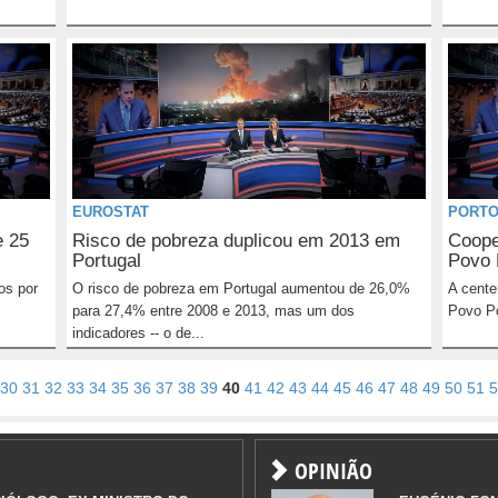
EUROSTAT
PORT
e 25
Risco de pobreza duplicou em 2013 em
Coope
Portugal
Povo 
os por
O risco de pobreza em Portugal aumentou de 26,0%
A cente
para 27,4% entre 2008 e 2013, mas um dos
Povo Po
indicadores -- o de...
30
31
32
33
34
35
36
37
38
39
40
41
42
43
44
45
46
47
48
49
50
51
5
OPINIÃO