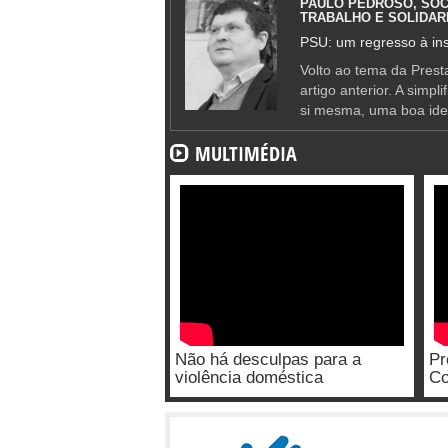
PAULO PEDROSO, SOC
TRABALHO E SOLIDAR
PSU: um regresso à ins
Volto ao tema da Presta
artigo anterior. A simpl
si mesma, uma boa ide
MULTIMÉDIA
Não há desculpas para a
Pr
violência doméstica
Co