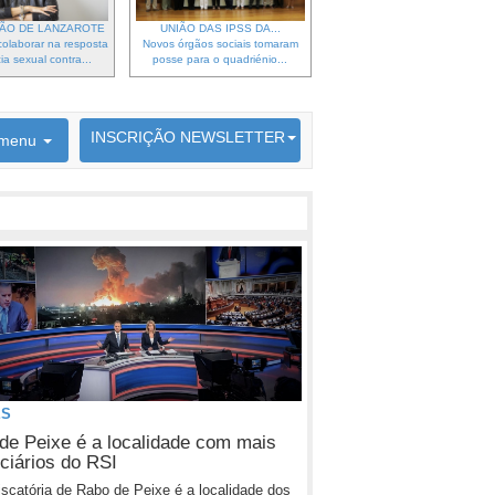
ÃO DE LANZAROTE
UNIÃO DAS IPSS DA...
olaborar na resposta
Novos órgãos sociais tomaram
ia sexual contra...
posse para o quadriénio...
6692 membros inscritos
INSCRIÇÃO NEWSLETTER
menu
ES
de Peixe é a localidade com mais
iciários do RSI
piscatória de Rabo de Peixe é a localidade dos