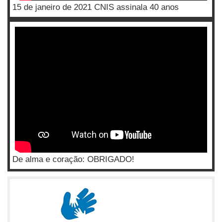
15 de janeiro de 2021 CNIS assinala 40 anos
De alma e coração: OBRIGADO!