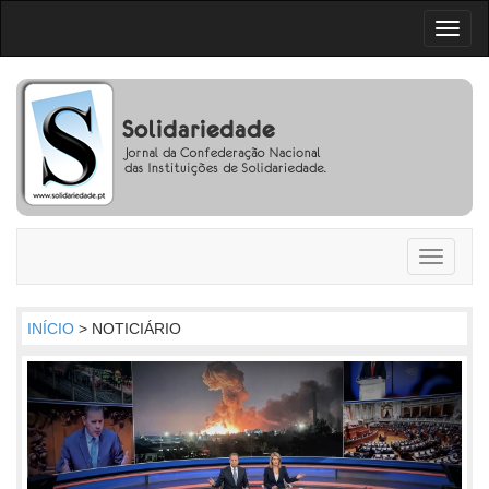
Toggl
naviga
Toggle
navigati
INÍCIO
> NOTICIÁRIO