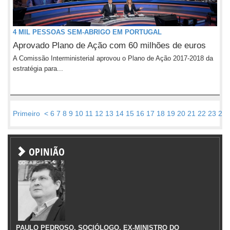
4 MIL PESSOAS SEM-ABRIGO EM PORTUGAL
Aprovado Plano de Ação com 60 milhões de euros
A Comissão Interministerial aprovou o Plano de Ação 2017-2018 da
estratégia para...
Primeiro
<
6
7
8
9
10
11
12
13
14
15
16
17
18
19
20
21
22
23
24
OPINIÃO
PAULO PEDROSO, SOCIÓLOGO, EX-MINISTRO DO