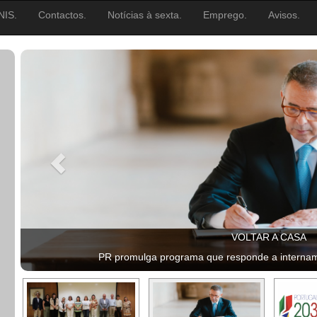
NIS.
Contactos.
Notícias à sexta.
Emprego.
Avisos.
VOLTAR A CASA
PR promulga programa que responde a intername