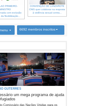
 AO PRIMEIRO-
CONVENÇÃO DE LANZAROTE
MINISTRO
CNIS quer colaborar na resposta
gnada com exclusão
à violência sexual contra...
da flexibilização...
6692 membros inscritos
menu
INSCRIÇÃO NEWSLETTER
IO GUTERRES
essário um mega programa de ajuda
efugiados
to Comissário das Nações Unidas para os