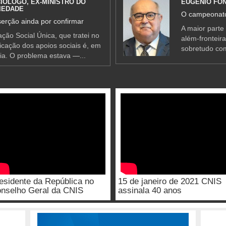
IÓLOGO, EX-MINISTRO DO
EUGÉNIO FO
IEDADE
O campeonato
erção ainda por confirmar
A maior parte
ção Social Única, que tratei no
além-fronteir
ificação dos apoios sociais é, em
sobretudo co
ia. O problema estava —...
esidente da República no
15 de janeiro de 2021 CNIS
nselho Geral da CNIS
assinala 40 anos