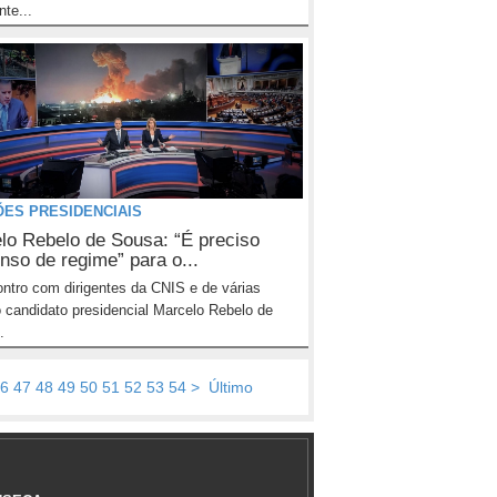
nte...
ÕES PRESIDENCIAIS
lo Rebelo de Sousa: “É preciso
nso de regime” para o...
ntro com dirigentes da CNIS e de várias
 candidato presidencial Marcelo Rebelo de
.
6
47
48
49
50
51
52
53
54
>
Último