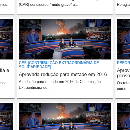
mios...
(CPR) considerou “muito grave” o...
Refugia
CES (CONTRIBUIÇÃO EXTRAORDINÁRIA DE
REFO
SOLIDARIEDADE)
ia e
Aprov
Aprovada redução para metade em 2016
pensõ
A redução para metade em 2016 da Contribuição
e do
Os ref
Extraordinária de...
euros t