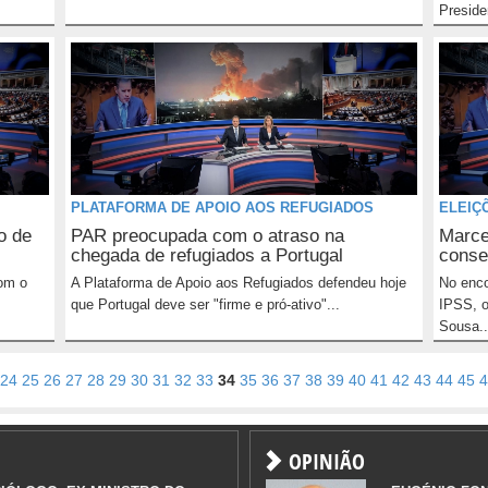
Preside
PLATAFORMA DE APOIO AOS REFUGIADOS
ELEIÇ
o de
PAR preocupada com o atraso na
Marce
chegada de refugiados a Portugal
conse
om o
A Plataforma de Apoio aos Refugiados defendeu hoje
No enco
que Portugal deve ser "firme e pró-ativo"...
IPSS, o
Sousa..
24
25
26
27
28
29
30
31
32
33
34
35
36
37
38
39
40
41
42
43
44
45
4
OPINIÃO