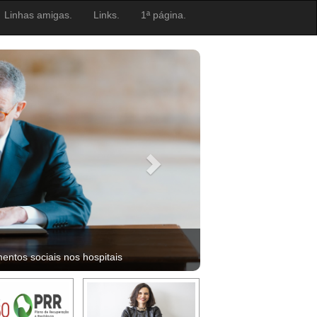
Linhas amigas.
Links.
1ª página.
ntos sociais nos hospitais