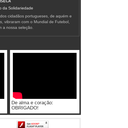
NSECA
 da Solidariedade
 dos cidadãos portugueses, de aquém e
as, vibraram com o Mundial de Futebol,
m a nossa seleção.
De alma e coração:
OBRIGADO!