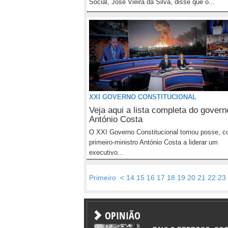
Social, José Vieira da Silva, disse que o...
XXI GOVERNO CONSTITUCIONAL
Veja aqui a lista completa do govern
António Costa
O XXI Governo Constitucional tomou posse, c
primeiro-ministro António Costa a liderar um
executivo...
Primeiro
<
14
15
16
17
18
19
20
21
22
23
OPINIÃO