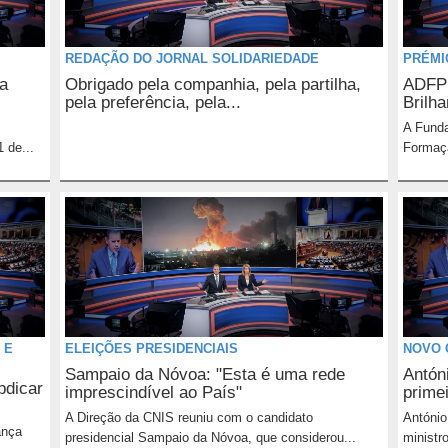
REDAÇÃO DO JORNAL SOLIDARIEDADE
PRÉMI
 a
Obrigado pela companhia, pela partilha,
ADFP 
pela preferência, pela...
Brilha
A Funda
 de...
Formaçã
 E
ELEIÇÕES PRESIDENCIAIS
NOVO 
Sampaio da Nóvoa: "Esta é uma rede
Antón
bdicar
imprescindível ao País"
primei
A Direção da CNIS reuniu com o candidato
António
ança
presidencial Sampaio da Nóvoa, que considerou...
ministr