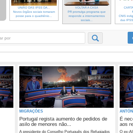
UNIÃO DAS IPSS DA...
VOLTAR A CASA
CARTA
Novos órgãos sociais tomaram
PR promulga programa que
posse para o quadriénio...
responde a internamentos
CNIS indi
sociais...
das IPSS 
MIGRAÇÔES
ANTÓN
Portugal regista aumento de pedidos de
É nec
asilo de menores não...
aos r
A presidente do Conselho Português dos Refugiados
O ex-Al