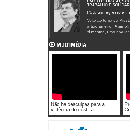
PAULO PEDROSO, SOC
TRABALHO E SOLIDAR
PSU: um regresso à ins
Volto ao tema da Presta
artigo anterior. A simpl
si mesma, uma boa ide
MULTIMÉDIA
Não há desculpas para a
Pr
violência doméstica
Co