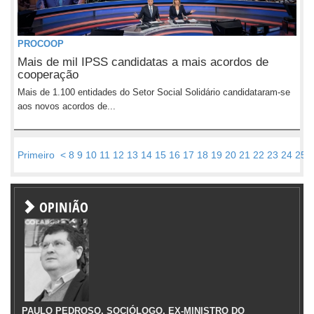
PROCOOP
Mais de mil IPSS candidatas a mais acordos de
cooperação
Mais de 1.100 entidades do Setor Social Solidário candidataram-se
aos novos acordos de...
Primeiro
<
8
9
10
11
12
13
14
15
16
17
18
19
20
21
22
23
24
25
OPINIÃO
PAULO PEDROSO, SOCIÓLOGO, EX-MINISTRO DO