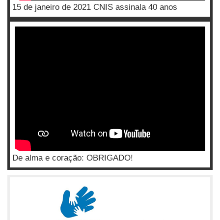
15 de janeiro de 2021 CNIS assinala 40 anos
De alma e coração: OBRIGADO!