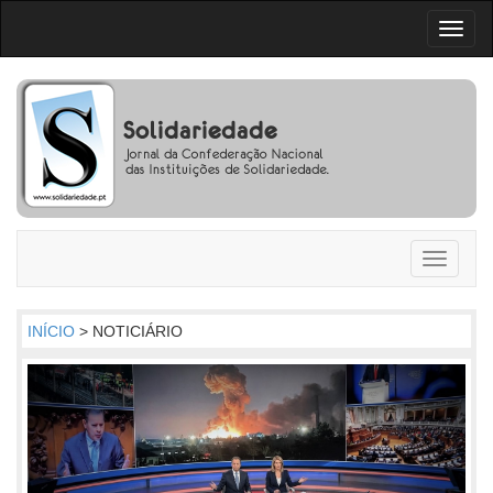
Toggl
naviga
Toggle
navigati
INÍCIO
> NOTICIÁRIO