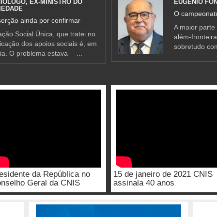
IÓLOGO, EX-MINISTRO DO
EUGÉNIO FO
IEDADE
O campeonato
erção ainda por confirmar
A maior parte
ção Social Única, que tratei no
além-fronteir
ificação dos apoios sociais é, em
sobretudo co
ia. O problema estava —...
esidente da República no
15 de janeiro de 2021 CNIS
nselho Geral da CNIS
assinala 40 anos