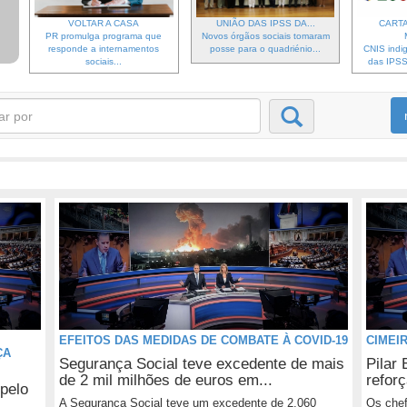
VOLTAR A CASA
UNIÃO DAS IPSS DA...
CARTA
PR promulga programa que
Novos órgãos sociais tomaram
responde a internamentos
posse para o quadriénio...
CNIS indi
sociais...
das IPSS 
EFEITOS DAS MEDIDAS DE COMBATE À COVID-19
CIMEI
ÇA
Segurança Social teve excedente de mais
Pilar 
de 2 mil milhões de euros em...
refor
pelo
A Segurança Social teve um excedente de 2.060
Os chef