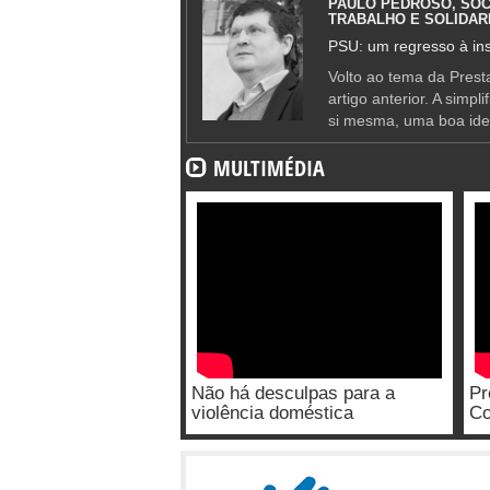
PAULO PEDROSO, SOC
TRABALHO E SOLIDAR
PSU: um regresso à ins
Volto ao tema da Presta
artigo anterior. A simpl
si mesma, uma boa ide
MULTIMÉDIA
Não há desculpas para a
Pr
violência doméstica
Co