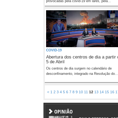
provocadas pela covid-19 em lares, pela...
COVID-19
Abertura dos centros de dia a partir 
5 de Abril
Os centros de dia surgem no calendário de
desconfinamento, integrado na Resolução do...
<
1
2
3
4
5
6
7
8
9
10
11
12
13
14
15
16
1
OPINIÃO