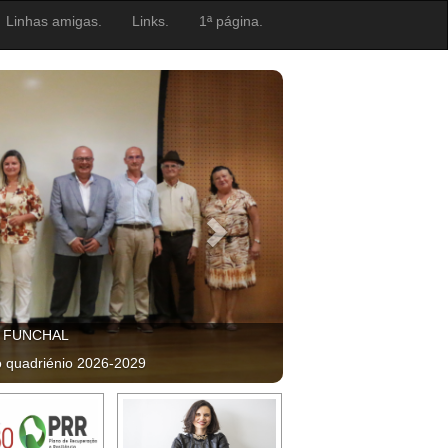
Linhas amigas.
Links.
1ª página.
, FUNCHAL
o quadriénio 2026-2029