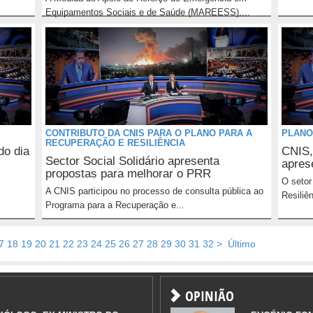
Equipamentos Sociais e de Saúde (MAREESS),...
CONTRIBUTO DA CNIS PARA O PLANO PARA A
PLANO
RECUPERAÇÃO E RESILIÊNCIA
do dia
CNIS
Sector Social Solidário apresenta
apres
propostas para melhorar o PRR
O setor
A CNIS participou no processo de consulta pública ao
Resiliê
Programa para a Recuperação e...
7
18
19
20
21
22
23
24
25
26
27
28
29
30
31
32
>
Último
OPINIÃO