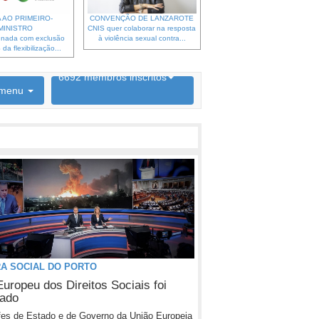
 AO PRIMEIRO-
CONVENÇÃO DE LANZAROTE
MINISTRO
CNIS quer colaborar na resposta
gnada com exclusão
à violência sexual contra...
da flexibilização...
6692 membros inscritos
menu
INSCRIÇÃO NEWSLETTER
RA SOCIAL DO PORTO
Europeu dos Direitos Sociais foi
çado
es de Estado e de Governo da União Europeia