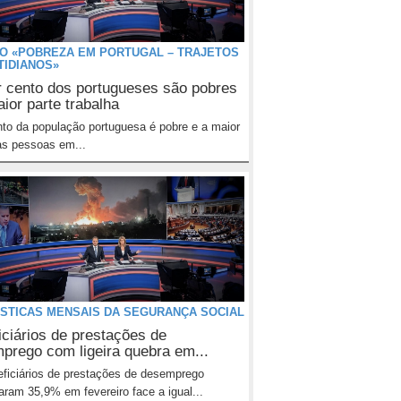
O «POBREZA EM PORTUGAL – TRAJETOS
TIDIANOS»
r cento dos portugueses são pobres
ior parte trabalha
to da população portuguesa é pobre e a maior
as pessoas em...
ÍSTICAS MENSAIS DA SEGURANÇA SOCIAL
iciários de prestações de
prego com ligeira quebra em...
ficiários de prestações de desemprego
ram 35,9% em fevereiro face a igual...