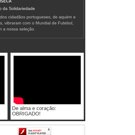
NSECA
 da Solidariedade
 dos cidadãos portugueses, de aquém e
as, vibraram com o Mundial de Futebol,
m a nossa seleção.
De alma e coração:
OBRIGADO!