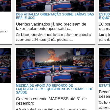
DGS ATUALIZA ORIENTAÇÃO SOBRE SAÍDAS DAS
ESTUD
ERPI E UCCI
E QUO
Utentes vacinados já não precisam de
20 po
fazer isolamento após saída...
e a ma
com a
Os idosos que vivem nos lares e saiam por períodos
Um quin
superiores a 24 horas já não precisam...
parte d
MEDIDA DE APOIO AO REFORÇO DE
ESTAT
EMERGÊNCIA EM EQUIPAMENTOS SOCIAIS E DE
Benef
SAÚDE
desem
Governo estende MAREESS até 31 de
Os bene
dezembro
aumenta
A Medida de Apoio ao Reforço de Emergência em