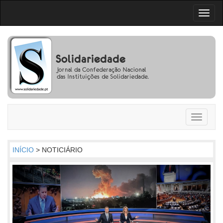
Toggl
naviga
Toggle
navigati
INÍCIO
> NOTICIÁRIO