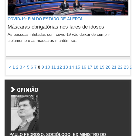
COVID-19: FIM DO ESTADO DE ALERTA
Máscaras obrigatórias nos lares de idosos
As pessoas infetadas com covid-19 vão deixar de cumprir
isolamento e as máscaras mantêm-se...
<
1
2
3
4
5
6
7
8
9
10
11
12
13
14
15
16
17
18
19
20
21
22
23
24
OPINIÃO
PAULO PEDROSO, SOCIÓLOGO, EX-MINISTRO DO