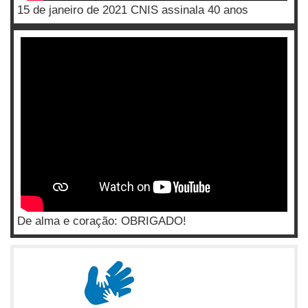
15 de janeiro de 2021 CNIS assinala 40 anos
De alma e coração: OBRIGADO!