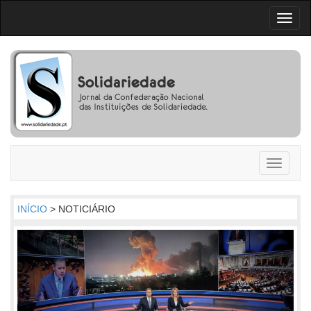
Toggl
naviga
Toggle
navigati
INÍCIO
> NOTICIÁRIO