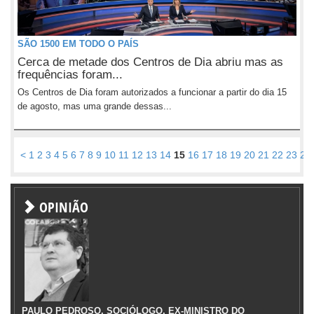
SÃO 1500 EM TODO O PAÍS
Cerca de metade dos Centros de Dia abriu mas as
frequências foram...
Os Centros de Dia foram autorizados a funcionar a partir do dia 15
de agosto, mas uma grande dessas...
<
1
2
3
4
5
6
7
8
9
10
11
12
13
14
15
16
17
18
19
20
21
22
23
24
OPINIÃO
PAULO PEDROSO, SOCIÓLOGO, EX-MINISTRO DO