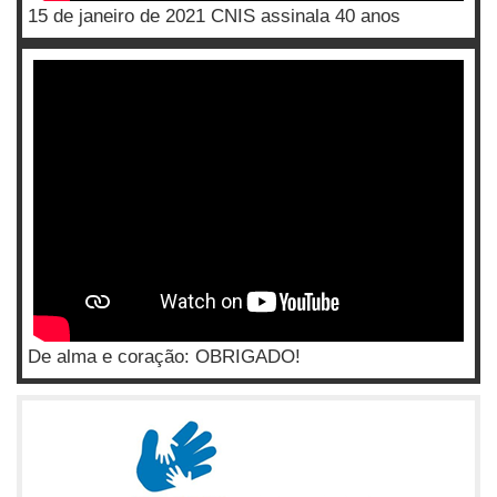
15 de janeiro de 2021 CNIS assinala 40 anos
De alma e coração: OBRIGADO!