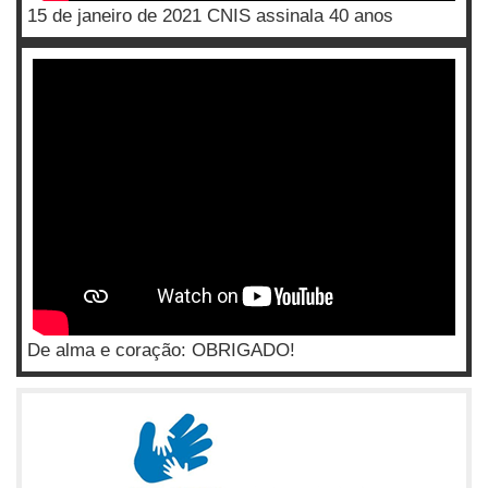
15 de janeiro de 2021 CNIS assinala 40 anos
De alma e coração: OBRIGADO!