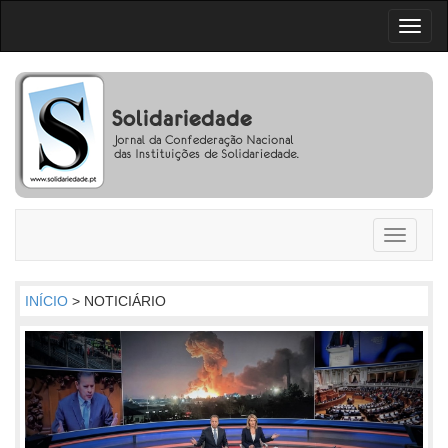
Toggl
naviga
Toggle
navigati
INÍCIO
> NOTICIÁRIO