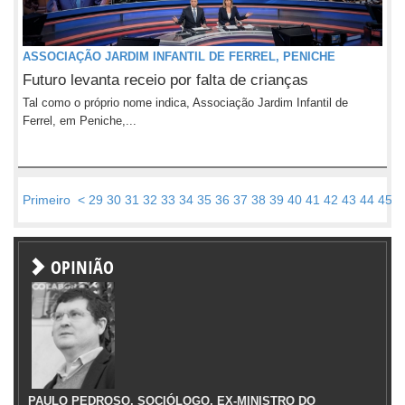
ASSOCIAÇÃO JARDIM INFANTIL DE FERREL, PENICHE
Futuro levanta receio por falta de crianças
Tal como o próprio nome indica, Associação Jardim Infantil de
Ferrel, em Peniche,...
Primeiro
<
29
30
31
32
33
34
35
36
37
38
39
40
41
42
43
44
45
4
OPINIÃO
PAULO PEDROSO, SOCIÓLOGO, EX-MINISTRO DO