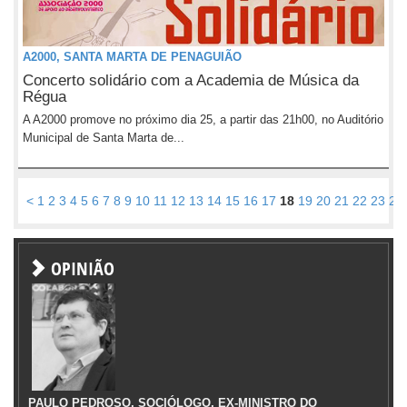
A2000, SANTA MARTA DE PENAGUIÃO
Concerto solidário com a Academia de Música da
Régua
A A2000 promove no próximo dia 25, a partir das 21h00, no Auditório
Municipal de Santa Marta de...
<
1
2
3
4
5
6
7
8
9
10
11
12
13
14
15
16
17
18
19
20
21
22
23
24
OPINIÃO
PAULO PEDROSO, SOCIÓLOGO, EX-MINISTRO DO