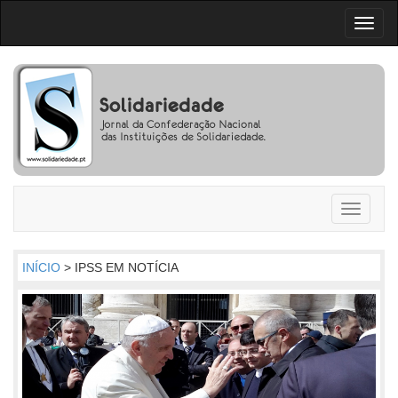
Toggl
naviga
Toggle
navigati
INÍCIO
> IPSS EM NOTÍCIA