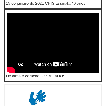
15 de janeiro de 2021 CNIS assinala 40 anos
De alma e coração: OBRIGADO!