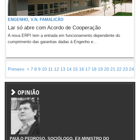
ENGENHO, V.N. FAMALICÃO
Lar só abre com Acordo de Cooperação
A nova ERPI tem a entrada em funcionamento dependente do
cumprimento das garantias dadas à Engenho e...
Primeiro
<
7
8
9
10
11
12
13
14
15
16
17
18
19
20
21
22
23
24
2
OPINIÃO
PAULO PEDROSO, SOCIÓLOGO, EX-MINISTRO DO