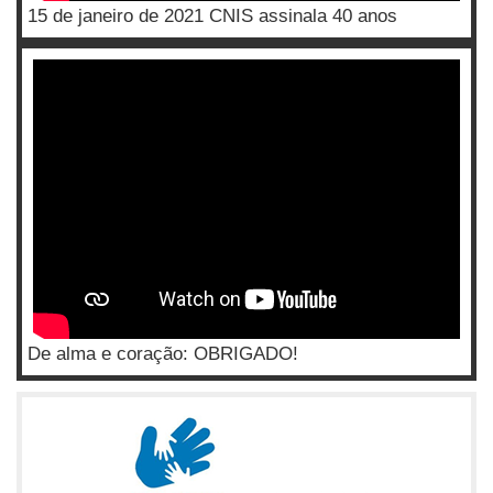
15 de janeiro de 2021 CNIS assinala 40 anos
De alma e coração: OBRIGADO!