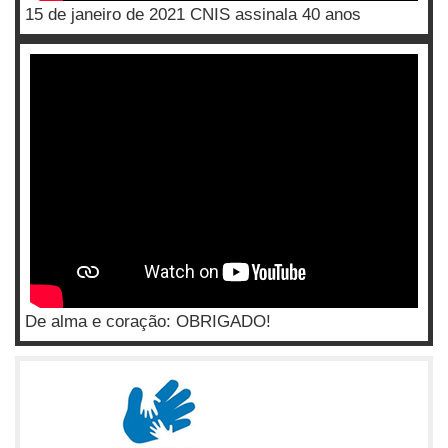
15 de janeiro de 2021 CNIS assinala 40 anos
De alma e coração: OBRIGADO!