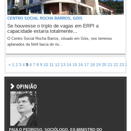
CENTRO SOCIAL ROCHA BARROS, GÓIS
Se houvesse o triplo de vagas em ERPI a
capacidade estaria totalmente...
O Centro Social Rocha Barros, situado em Góis, nos terrenos
aplanados da fértil bacia do rio...
<
1
2
3
4
5
6
7
8
9
10
11
12
13
14
15
16
17
18
19
20
21
22
23
24
OPINIÃO
PAULO PEDROSO, SOCIÓLOGO, EX-MINISTRO DO