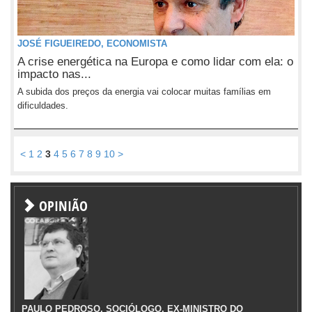
JOSÉ FIGUEIREDO, ECONOMISTA
A crise energética na Europa e como lidar com ela: o
impacto nas...
A subida dos preços da energia vai colocar muitas famílias em
dificuldades.
<
1
2
3
4
5
6
7
8
9
10
>
OPINIÃO
PAULO PEDROSO, SOCIÓLOGO, EX-MINISTRO DO