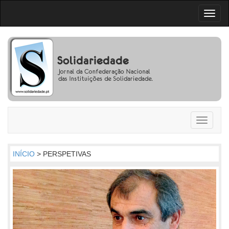
Toggl
naviga
Toggle
navigati
INÍCIO
> PERSPETIVAS