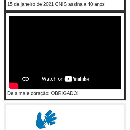
15 de janeiro de 2021 CNIS assinala 40 anos
De alma e coração: OBRIGADO!