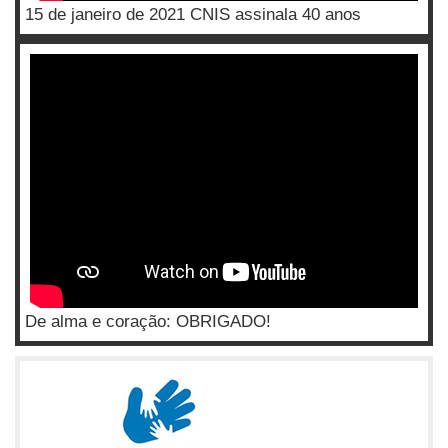
15 de janeiro de 2021 CNIS assinala 40 anos
De alma e coração: OBRIGADO!