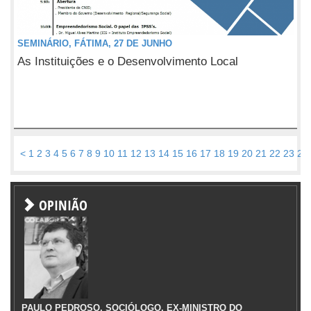
SEMINÁRIO, FÁTIMA, 27 DE JUNHO
As Instituições e o Desenvolvimento Local
<
1
2
3
4
5
6
7
8
9
10
11
12
13
14
15
16
17
18
19
20
21
22
23
24
OPINIÃO
PAULO PEDROSO, SOCIÓLOGO, EX-MINISTRO DO