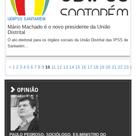
UDIPSS SANTARÉM
Mário Machado é o novo presidente da União
Distrital
O ato eleitoral para os órgãos sociais da União Distrital das IPSS de
Santarém...
<
1
2
3
4
5
6
7
8
9
10
11
12
13
14
15
16
17
18
19
20
21
22
23
24
OPINIÃO
PAULO PEDROSO, SOCIÓLOGO, EX-MINISTRO DO