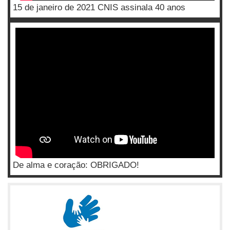
15 de janeiro de 2021 CNIS assinala 40 anos
De alma e coração: OBRIGADO!