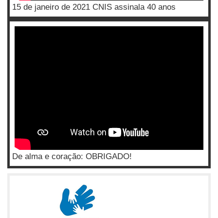
15 de janeiro de 2021 CNIS assinala 40 anos
De alma e coração: OBRIGADO!