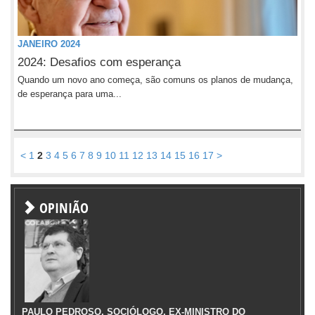
JANEIRO 2024
2024: Desafios com esperança
Quando um novo ano começa, são comuns os planos de mudança,
de esperança para uma...
<
1
2
3
4
5
6
7
8
9
10
11
12
13
14
15
16
17
>
OPINIÃO
PAULO PEDROSO, SOCIÓLOGO, EX-MINISTRO DO