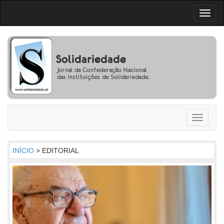
Toggl
naviga
Toggle
navigati
INÍCIO
> EDITORIAL