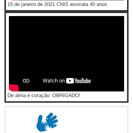
15 de janeiro de 2021 CNIS assinala 40 anos
De alma e coração: OBRIGADO!