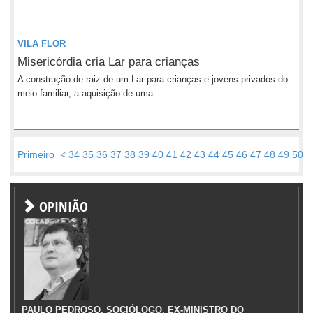
VILA FLOR
Misericórdia cria Lar para crianças
A construção de raiz de um Lar para crianças e jovens privados do
meio familiar, a aquisição de uma...
Primeiro
<
34
35
36
37
38
39
40
41
42
43
44
45
46
47
48
49
50
5
OPINIÃO
PAULO PEDROSO, SOCIÓLOGO, EX-MINISTRO DO