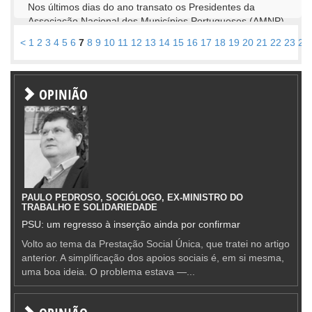
Nos últimos dias do ano transato os Presidentes da
Associação Nacional dos Municípios Portugueses (AMNP),
da...
<
1
2
3
4
5
6
7
8
9
10
11
12
13
14
15
16
17
18
19
20
21
22
23
24
OPINIÃO
PAULO PEDROSO, SOCIÓLOGO, EX-MINISTRO DO
TRABALHO E SOLIDARIEDADE
PSU: um regresso à inserção ainda por confirmar
Volto ao tema da Prestação Social Única, que tratei no artigo
anterior. A simplificação dos apoios sociais é, em si mesma,
uma boa ideia. O problema estava —...