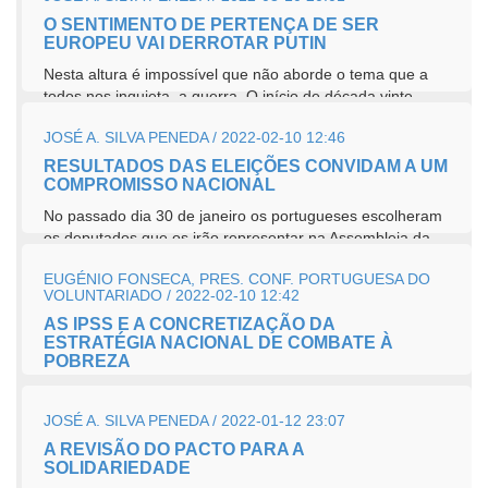
O SENTIMENTO DE PERTENÇA DE SER
EUROPEU VAI DERROTAR PUTIN
Nesta altura é impossível que não aborde o tema que a
todos nos inquieta, a guerra. O início de década vinte
deste...
JOSÉ A. SILVA PENEDA / 2022-02-10 12:46
RESULTADOS DAS ELEIÇÕES CONVIDAM A UM
COMPROMISSO NACIONAL
No passado dia 30 de janeiro os portugueses escolheram
os deputados que os irão representar na Assembleia da
República. Dos resultados obtidos...
EUGÉNIO FONSECA, PRES. CONF. PORTUGUESA DO
VOLUNTARIADO / 2022-02-10 12:42
AS IPSS E A CONCRETIZAÇÃO DA
ESTRATÉGIA NACIONAL DE COMBATE À
POBREZA
Em novembro passado, neste jornal, o estimado e
competente cidadão, José Silva Peneda, escreveu sobre a
JOSÉ A. SILVA PENEDA / 2022-01-12 23:07
pobreza em Portugal. Apresentou dados de...
A REVISÃO DO PACTO PARA A
SOLIDARIEDADE