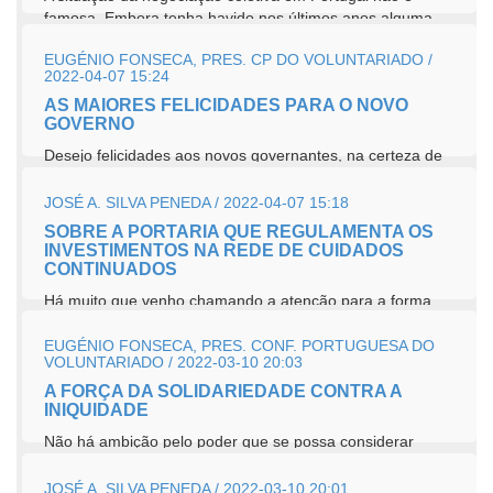
famosa. Embora tenha havido nos últimos anos alguma...
EUGÉNIO FONSECA, PRES. CP DO VOLUNTARIADO /
2022-04-07 15:24
AS MAIORES FELICIDADES PARA O NOVO
GOVERNO
Desejo felicidades aos novos governantes, na certeza de
que tudo o que fizerem que os deixem felizes, será bom
para todas e todos os portuguesas/ses. O...
JOSÉ A. SILVA PENEDA / 2022-04-07 15:18
SOBRE A PORTARIA QUE REGULAMENTA OS
INVESTIMENTOS NA REDE DE CUIDADOS
CONTINUADOS
Há muito que venho chamando a atenção para a forma
como as necessidades específicas da população mais
idosa no nosso...
EUGÉNIO FONSECA, PRES. CONF. PORTUGUESA DO
VOLUNTARIADO / 2022-03-10 20:03
A FORÇA DA SOLIDARIEDADE CONTRA A
INIQUIDADE
Não há ambição pelo poder que se possa considerar
legítima. O caminho a percorrer é sempre tortuoso e
avança-se...
JOSÉ A. SILVA PENEDA / 2022-03-10 20:01