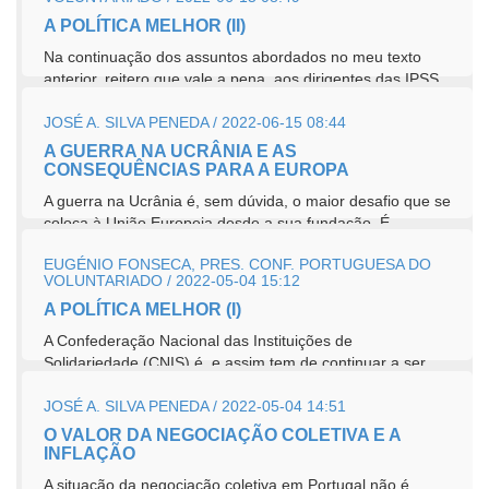
A POLÍTICA MELHOR (II)
Na continuação dos assuntos abordados no meu texto
anterior, reitero que vale a pena, aos dirigentes das IPSS,
independentemente das suas...
JOSÉ A. SILVA PENEDA / 2022-06-15 08:44
A GUERRA NA UCRÂNIA E AS
CONSEQUÊNCIAS PARA A EUROPA
A guerra na Ucrânia é, sem dúvida, o maior desafio que se
coloca à União Europeia desde a sua fundação. É...
EUGÉNIO FONSECA, PRES. CONF. PORTUGUESA DO
VOLUNTARIADO / 2022-05-04 15:12
A POLÍTICA MELHOR (I)
A Confederação Nacional das Instituições de
Solidariedade (CNIS) é, e assim tem de continuar a ser,
uma...
JOSÉ A. SILVA PENEDA / 2022-05-04 14:51
O VALOR DA NEGOCIAÇÃO COLETIVA E A
INFLAÇÃO
A situação da negociação coletiva em Portugal não é