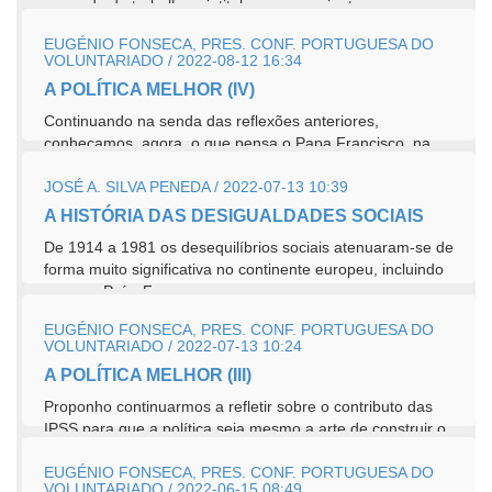
mercado de trabalho e intitulou esse conjunto como a
Agenda...
EUGÉNIO FONSECA, PRES. CONF. PORTUGUESA DO
VOLUNTARIADO / 2022-08-12 16:34
A POLÍTICA MELHOR (IV)
Continuando na senda das reflexões anteriores,
conheçamos, agora, o que pensa o Papa Francisco, na
sua Carta Encíclica Fratelli Tutti,...
JOSÉ A. SILVA PENEDA / 2022-07-13 10:39
A HISTÓRIA DAS DESIGUALDADES SOCIAIS
De 1914 a 1981 os desequilíbrios sociais atenuaram-se de
forma muito significativa no continente europeu, incluindo
o nosso País. Foram...
EUGÉNIO FONSECA, PRES. CONF. PORTUGUESA DO
VOLUNTARIADO / 2022-07-13 10:24
A POLÍTICA MELHOR (III)
Proponho continuarmos a refletir sobre o contributo das
IPSS para que a política seja mesmo a arte de construir o
bem comum, pois elas têm...
EUGÉNIO FONSECA, PRES. CONF. PORTUGUESA DO
VOLUNTARIADO / 2022-06-15 08:49