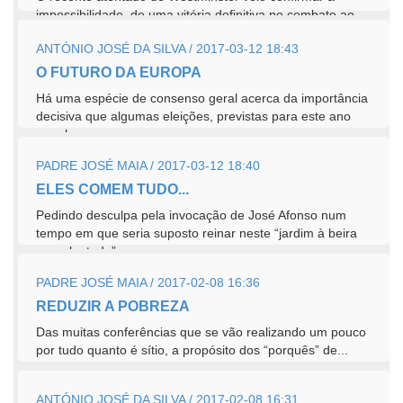
impossibilidade, de uma vitória definitiva no combate ao
terrorismo. Os grandes responsáveis...
ANTÓNIO JOSÉ DA SILVA / 2017-03-12 18:43
O FUTURO DA EUROPA
Há uma espécie de consenso geral acerca da importância
decisiva que algumas eleições, previstas para este ano
em alguns...
PADRE JOSÉ MAIA / 2017-03-12 18:40
ELES COMEM TUDO...
Pedindo desculpa pela invocação de José Afonso num
tempo em que seria suposto reinar neste “jardim à beira
mar plantado”...
PADRE JOSÉ MAIA / 2017-02-08 16:36
REDUZIR A POBREZA
Das muitas conferências que se vão realizando um pouco
por tudo quanto é sítio, a propósito dos “porquês” de...
ANTÓNIO JOSÉ DA SILVA / 2017-02-08 16:31