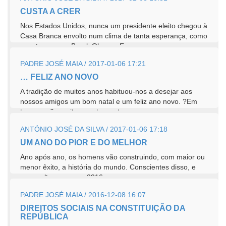
CUSTA A CRER
Nos Estados Unidos, nunca um presidente eleito chegou à
Casa Branca envolto num clima de tanta esperança, como
aconteceu com Barak Obama. E mesmo...
PADRE JOSÉ MAIA / 2017-01-06 17:21
… FELIZ ANO NOVO
A tradição de muitos anos habituou-nos a desejar aos
nossos amigos um bom natal e um feliz ano novo. ?Em
tempos não muito remotos, estes...
ANTÓNIO JOSÉ DA SILVA / 2017-01-06 17:18
UM ANO DO PIOR E DO MELHOR
Ano após ano, os homens vão construindo, com maior ou
menor êxito, a história do mundo. Conscientes disso, e
numa altura em que 2016...
PADRE JOSÉ MAIA / 2016-12-08 16:07
DIREITOS SOCIAIS NA CONSTITUIÇÃO DA
REPÚBLICA