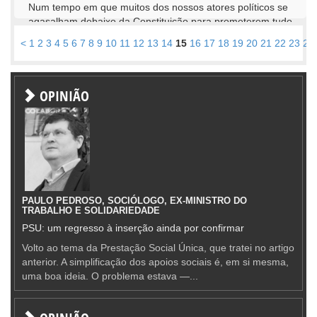
Num tempo em que muitos dos nossos atores políticos se
agasalham debaixo da Constituição para prometerem tudo
a alguns, deixando outros (a...
<
1
2
3
4
5
6
7
8
9
10
11
12
13
14
15
16
17
18
19
20
21
22
23
24
OPINIÃO
PAULO PEDROSO, SOCIÓLOGO, EX-MINISTRO DO
TRABALHO E SOLIDARIEDADE
PSU: um regresso à inserção ainda por confirmar
Volto ao tema da Prestação Social Única, que tratei no artigo
anterior. A simplificação dos apoios sociais é, em si mesma,
uma boa ideia. O problema estava —...