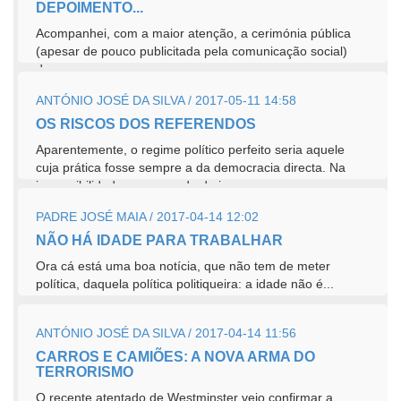
DEPOIMENTO...
Acompanhei, com a maior atenção, a cerimónia pública
(apesar de pouco publicitada pela comunicação social)
da...
ANTÓNIO JOSÉ DA SILVA / 2017-05-11 14:58
OS RISCOS DOS REFERENDOS
Aparentemente, o regime político perfeito seria aquele
cuja prática fosse sempre a da democracia directa. Na
impossibilidade comprovada de isso...
PADRE JOSÉ MAIA / 2017-04-14 12:02
NÃO HÁ IDADE PARA TRABALHAR
Ora cá está uma boa notícia, que não tem de meter
política, daquela política politiqueira: a idade não é...
ANTÓNIO JOSÉ DA SILVA / 2017-04-14 11:56
CARROS E CAMIÕES: A NOVA ARMA DO
TERRORISMO
O recente atentado de Westminster veio confirmar a