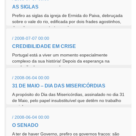
AS SIGLAS
Prefiro as siglas da igreja de Ermida do Paiva, debruçada
sobre o vale do rio, edificada por dois frades agostinhos,
da ordem premonstratense, às...
/ 2008-07-07 00:00
CREDIBILIDADE EM CRISE
Portugal está a viver um momento especialmente
complexo da sua história! Depois da esperança na
revolução dos cravos e da...
/ 2008-06-04 00:00
31 DE MAIO – DIA DAS MISERICÓRDIAS
A propósito do Dia das Misericórdias, assinalado no dia 31
de Maio, pelo papel insubstituível que detêm no trabalho
social nas...
/ 2008-06-04 00:00
O SENADO
A ter de haver Governo, prefiro os governos fracos: são