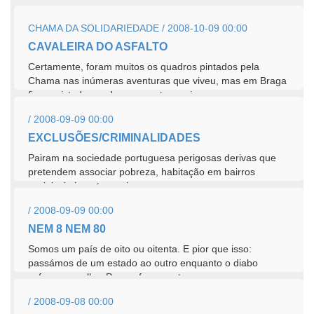
a sua...
CHAMA DA SOLIDARIEDADE / 2008-10-09 00:00
CAVALEIRA DO ASFALTO
Certamente, foram muitos os quadros pintados pela
Chama nas inúmeras aventuras que viveu, mas em Braga
fica registado um dos momentos mais...
/ 2008-09-09 00:00
EXCLUSÕES/CRIMINALIDADES
Pairam na sociedade portuguesa perigosas derivas que
pretendem associar pobreza, habitação em bairros
sociais, imigrantes e ciganos, a...
/ 2008-09-09 00:00
NEM 8 NEM 80
Somos um país de oito ou oitenta. E pior que isso:
passámos de um estado ao outro enquanto o diabo
esfrega um olho. Para reforçar esta...
/ 2008-09-08 00:00