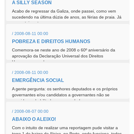
A SILLY SEASON
Acabo de regressar da Galiza, onde passei, como vem
sucedendo na última dúzia de anos, as férias de praia. Já
comentei nestas...
/ 2008-08-11 00:00
POBREZA E DIREITOS HUMANOS
Comemora-se neste ano de 2008 o 60º aniversário da
aprovação da Declaração Universal dos Direitos
Humanos, a qual, no...
/ 2008-08-11 00:00
EMERGÊNCIA SOCIAL
A gente pergunta: os senhores deputados e os próprios
governantes e/ou candidatos a governantes não se
consideram habilitados, com os dados...
/ 2008-08-07 00:00
ABAIXO O ALEIXO!
Com o intuito de realizar uma reportagem pude visitar a
torre 1 do bairro do Aleixo, no Porto, onde funciona, todos