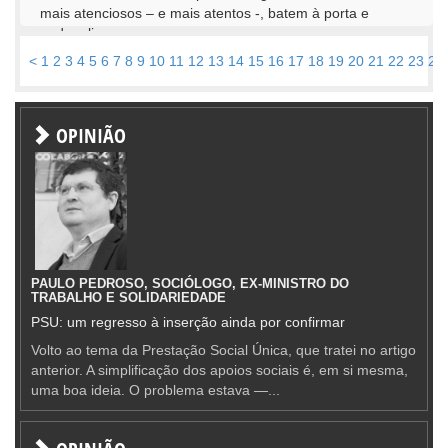
mais atenciosos – e mais atentos -, batem à porta e
pedem licença para...
<
1
2
3
4
5
6
7
8
9
10
11
12
13
14
15
16
17
18
19
20
21
22
23
24
OPINIÃO
PAULO PEDROSO, SOCIÓLOGO, EX-MINISTRO DO
TRABALHO E SOLIDARIEDADE
PSU: um regresso à inserção ainda por confirmar
Volto ao tema da Prestação Social Única, que tratei no artigo
anterior. A simplificação dos apoios sociais é, em si mesma,
uma boa ideia. O problema estava —...