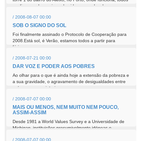
os dias, um dos mais conhecidos mercados de...
/ 2008-08-07 00:00
SOB O SIGNO DO SOL
Foi finalmente assinado o Protocolo de Cooperação para
2008.Está sol, é Verão, estamos todos a partir para
férias....
/ 2008-07-21 00:00
DAR VOZ E PODER AOS POBRES
Ao olhar para o que é ainda hoje a extensão da pobreza e
a sua gravidade, o agravamento de desigualdades entre
países e no seu interior,...
/ 2008-07-07 00:00
MAIS OU MENOS, NEM MUITO NEM POUCO,
ASSIM-ASSIM
Desde 1981 a World Values Survey e a Universidade de
Michigan, instituições presumivelmente idóneas e
credíveis, dedicam-se a fazer...
/ 2008-07-07 00:00