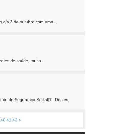
o dia 3 de outubro com uma...
ntes de saúde, muito...
uto de Segurança Social[1]. Destes,
40
41
42
>