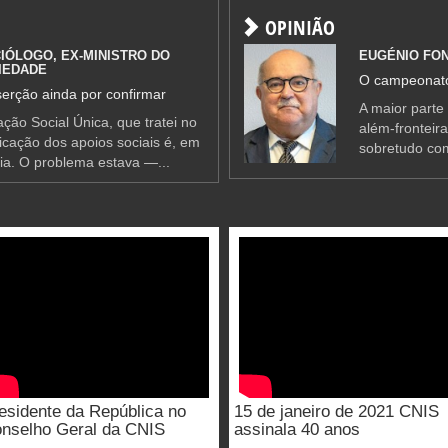
OPINIÃO
IÓLOGO, EX-MINISTRO DO
EUGÉNIO FO
IEDADE
O campeonato
erção ainda por confirmar
A maior parte
ção Social Única, que tratei no
além-fronteir
ificação dos apoios sociais é, em
sobretudo co
ia. O problema estava —...
esidente da República no
15 de janeiro de 2021 CNIS
nselho Geral da CNIS
assinala 40 anos