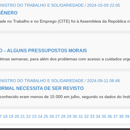
ISTRO DO TRABALHO E SOLIDARIEDADE / 2024-10-09 22:05
 GÉNERO
ade no Trabalho e no Emprego (CITE) foi à Assembleia da República n
2
O – ALGUNS PRESSUPOSTOS MORAIS
últimas semanas, para além dos problemas com acesso a cuidados urge
ISTRO DO TRABALHO E SOLIDARIEDADE / 2024-09-11 08:48
ORMAL NECESSITA DE SER REVISTO
econhecido eram menos de 15 000 em julho, segundo os dados do Instit
7
18
19
20
21
22
23
24
25
26
27
28
29
30
31
32
33
34
35
36
37
38
39