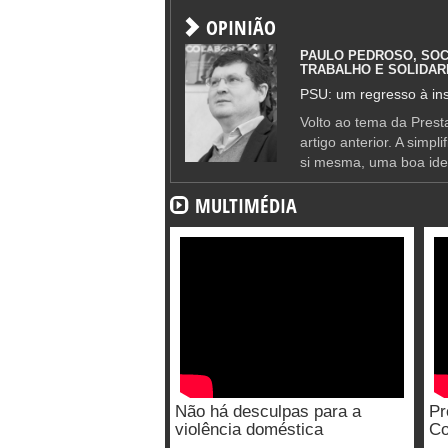
OPINIÃO
PAULO PEDROSO, SOC
TRABALHO E SOLIDAR
PSU: um regresso à ins
Volto ao tema da Presta
artigo anterior. A simpl
si mesma, uma boa ide
MULTIMÉDIA
Não há desculpas para a
Pr
violência doméstica
Co