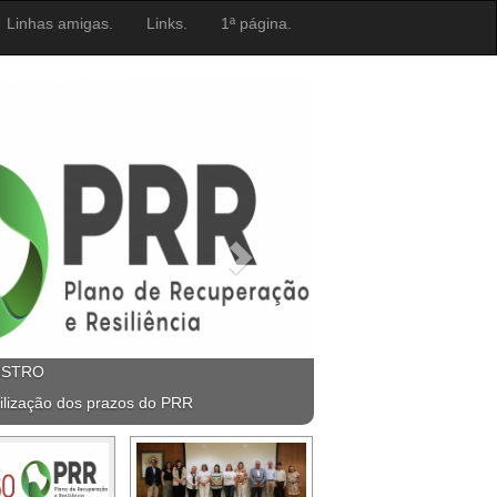
Linhas amigas.
Links.
1ª página.
ISTRO
ilização dos prazos do PRR