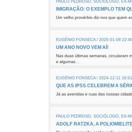
PAULO PEDROSO, SOCIÓLOGO, EX-MIN
IMIGRAÇÃO: O EXEMPLO TEM QU
Um velho provérbio diz-nos que quem es
EUGÉNIO FONSECA / 2025-01-08 22:4
UM ANO NOVO VEM AÍ!
Nas duas últimas semanas, circularam 
e algumas...
EUGÉNIO FONSECA / 2024-12-11 16:5
QUE AS IPSS CELEBREM A SÉRI
Já as avenidas e ruas das nossas cidade
PAULO PEDROSO, SOCIÓLOGO, EX-MIN
ADOLF RATZKA, A POLIOMIELIT