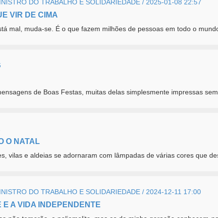
ISTRO DO TRABALHO E SOLIDARIEDADE / 2025-01-08 22:57
E VIR DE CIMA
tá mal, muda-se. É o que fazem milhões de pessoas em todo o mundo,
6
mensagens de Boas Festas, muitas delas simplesmente impressas sem 
1
O O NATAL
s, vilas e aldeias se adornaram com lâmpadas de várias cores que des
ISTRO DO TRABALHO E SOLIDARIEDADE / 2024-12-11 17:00
E E A VIDA INDEPENDENTE