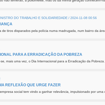
so não temerão, a poliomelite, mas os da minha geração conhecem-na
ISTRO DO TRABALHO E SOLIDARIEDADE / 2024-11-08 00:56
FIANÇA
de tiros disparados pela polícia numa madrugada, num bairro da área 
1
CIONAL PARA A ERRADICAÇÃO DA POBREZA
se, mais uma vez, o Dia Internacional para a Erradicação da Pobreza.
2
UMA REFLEXÃO QUE URGE FAZER
e empresa social tem vindo a ganhar relevância, impulsionado por uma