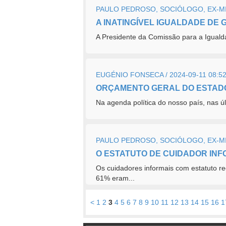
PAULO PEDROSO, SOCIÓLOGO, EX-MIN
A INATINGÍVEL IGUALDADE DE
A Presidente da Comissão para a Iguald
EUGÉNIO FONSECA / 2024-09-11 08:5
ORÇAMENTO GERAL DO ESTAD
Na agenda política do nosso país, nas 
PAULO PEDROSO, SOCIÓLOGO, EX-MIN
O ESTATUTO DE CUIDADOR INF
Os cuidadores informais com estatuto r
61% eram...
<
1
2
3
4
5
6
7
8
9
10
11
12
13
14
15
16
1