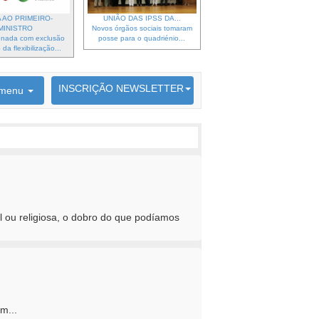
 AO PRIMEIRO-
UNIÃO DAS IPSS DA...
MINISTRO
Novos órgãos sociais tomaram
gnada com exclusão
posse para o quadriénio...
da flexibilização...
6692 membros inscritos
INSCRIÇÃO NEWSLETTER
menu
l ou religiosa, o dobro do que podíamos
m...