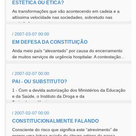
ESTÉTICA OU ÉTICA?
As transformações que vão acontecendo em cadeia e a
altíssima velocidade nas sociedades, sobretudo nas
sociedades europeias,...
/ 2007-03-07 00:00
EM DEFESA DA CONSTITUIÇÃO
Anda meio país “alevantado” por causa do encerramento
de muitos serviços de urgência hospitalar. A contestação...
/ 2007-02-07 00:00
PAI - OU SUBSTITUTO?
1 - Com a devida autorização dos Ministérios da Educação
e da Saúde, o Instituto da Droga e da
Toxicodependência...
/ 2007-02-07 00:00
CONSTITUCIONALMENTE FALANDO
Consciente do risco que significa este “atrevimento” de
propor uma leitura guiada de alguns artigos da nossa