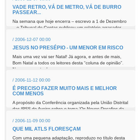
VADE RETRO, VÁ DE METRO, VÁ DE BURRO
PASSEAR...
Na semana que hoje encerra – escrevo a 1 de Dezembro
-, o Tribunal de Contas publicou um relatório arrasador
sobre a gestão do Metro do...
/ 2006-12-07 00:00
JESUS NO PRESÉPIO - UM MENOR EM RISCO
Mais uma vez vai ser Natal! Já agora, e antes de mais,
Bom Natal a todos os leitores desta “coluna de opinião”.
No pressuposto de que...
/ 2006-11-12 00:00
É PRECISO FAZER MUITO MAIS E MELHOR
COM MENOS
A propósito da Conferência organizada pela União Distrital
das IPSS de Aveiro sobre o tema ‘Os Novos Desafios da
Solidariedade’,...
/ 2006-11-09 00:00
QUE MIL ATLS FLORESÇAM
Com uma pequena adaptação, reproduzo no título desta