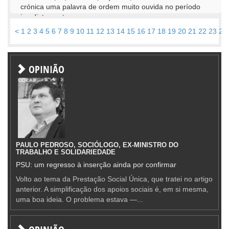
crónica uma palavra de ordem muito ouvida no período
imediatamente a...
<
1
2
3
4
5
6
7
8
9
10
11
12
13
14
15
16
17
18
19
20
21
22
23
24
OPINIÃO
PAULO PEDROSO, SOCIÓLOGO, EX-MINISTRO DO
TRABALHO E SOLIDARIEDADE
PSU: um regresso à inserção ainda por confirmar
Volto ao tema da Prestação Social Única, que tratei no artigo
anterior. A simplificação dos apoios sociais é, em si mesma,
uma boa ideia. O problema estava —...