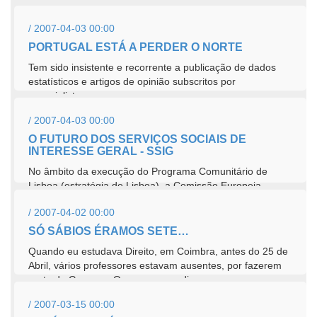
seu...
/ 2007-04-03 00:00
PORTUGAL ESTÁ A PERDER O NORTE
Tem sido insistente e recorrente a publicação de dados
estatísticos e artigos de opinião subscritos por
especialistas com...
/ 2007-04-03 00:00
O FUTURO DOS SERVIÇOS SOCIAIS DE
INTERESSE GERAL - SSIG
No âmbito da execução do Programa Comunitário de
Lisboa (estratégia de Lisboa), a Comissão Europeia
apresentou em Abril...
/ 2007-04-02 00:00
SÓ SÁBIOS ÉRAMOS SETE…
Quando eu estudava Direito, em Coimbra, antes do 25 de
Abril, vários professores estavam ausentes, por fazerem
parte do Governo. O mesmo sucedia na...
/ 2007-03-15 00:00