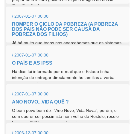
Constituição da...
/ 2007-01-07 00:00
ROMPER O CICLO DA POBREZA (A POBREZA
DOS PAIS NÃO PODE SER CAUSA DA
POBREZA DOS FILHOS)
Já há muito que todos nos apercebemos que os sistemas
económicos e sociais vigentes não vão erradicar a
pobreza nem a fome...
/ 2007-01-07 00:00
O PAÍS E AS IPSS
Há dias fui informado por e-mail que o Estado tinha
intenção de entregar directamente às famílias a verba
com que apoia as...
/ 2007-01-07 00:00
ANO NOVO...VIDA QUÊ ?
O bom povo bem diz: “Ano Novo, Vida Nova”; porém, e
sem querer ser pessimista nem velho do Restelo, receio
bem que 2007, um ano que tem sido...
/ 2006-12-07 00:00