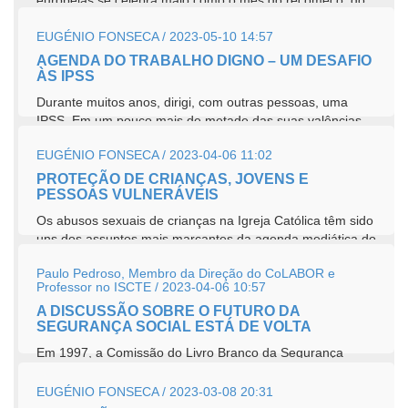
europeias se celebra maio como o mês do recomeço, do
lançamento de um novo ciclo...
EUGÉNIO FONSECA / 2023-05-10 14:57
AGENDA DO TRABALHO DIGNO – UM DESAFIO
ÀS IPSS
Durante muitos anos, dirigi, com outras pessoas, uma
IPSS. Em um pouco mais de metade das suas valências
os utentes não pagavam. Nessas, os acordos...
EUGÉNIO FONSECA / 2023-04-06 11:02
PROTEÇÃO DE CRIANÇAS, JOVENS E
PESSOAS VULNERÁVEIS
Os abusos sexuais de crianças na Igreja Católica têm sido
uns dos assuntos mais marcantes da agenda mediática do
nosso país....
Paulo Pedroso, Membro da Direção do CoLABOR e
Professor no ISCTE / 2023-04-06 10:57
A DISCUSSÃO SOBRE O FUTURO DA
SEGURANÇA SOCIAL ESTÁ DE VOLTA
Em 1997, a Comissão do Livro Branco da Segurança
Social previa a rutura financeira da segurança social entre
2010 e 2015, período a...
EUGÉNIO FONSECA / 2023-03-08 20:31