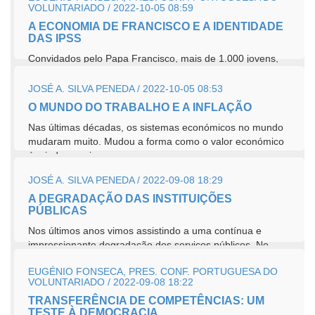
VOLUNTARIADO / 2022-10-05 08:59
A ECONOMIA DE FRANCISCO E A IDENTIDADE
DAS IPSS
Convidados pelo Papa Francisco, mais de 1.000 jovens,
idos de todo o mundo – de Portugal estiveram 20 –
ligados às ciências...
JOSÉ A. SILVA PENEDA / 2022-10-05 08:53
O MUNDO DO TRABALHO E A INFLAÇÃO
Nas últimas décadas, os sistemas económicos no mundo
mudaram muito. Mudou a forma como o valor económico
é criado, surgiram...
JOSÉ A. SILVA PENEDA / 2022-09-08 18:29
A DEGRADAÇÃO DAS INSTITUIÇÕES
PÚBLICAS
Nos últimos anos vimos assistindo a uma contínua e
impressionante degradação dos serviços públicos. No
sistema de...
EUGÉNIO FONSECA, PRES. CONF. PORTUGUESA DO
VOLUNTARIADO / 2022-09-08 18:22
TRANSFERÊNCIA DE COMPETÊNCIAS: UM
TESTE À DEMOCRACIA