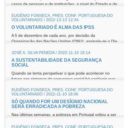
casos de pessoas e de instituições, a nível do Estado e de
outras...
EUGÉNIO FONSECA, PRES. CONF. PORTUGUESA DO
VOLUNTARIADO / 2022-12-13 12:34
O VOLUNTARIADO É ALMA DAS IPSS
A 5 de dezembro de cada ano, por decisão da
Organização das Nações Unidas (ONU), assinala-se o Dia
Internacional dos...
JOSÉ A. SILVA PENEDA / 2022-11-10 18:14
A SUSTENTABILIDADE DA SEGURANÇA
SOCIAL
Quando se tenta perspetivar o que pode acontecer no
futuro aos sistemas de segurança social há variáveis que
são mais fáceis...
EUGÉNIO FONSECA, PRES. CONF. PORTUGUESA DO
VOLUNTARIADO / 2022-11-10 18:06
SÓ QUANDO FOR UM DESÍGNIO NACIONAL
SERÁ ERRADICADA A POBREZA
Nas últimas semanas, a pobreza em Portugal voltou a ser
tema de abertura em todos os medias. Esta atenção
especial deveu-se a...
EUGÉNIO FONSECA, PRES. CONF. PORTUGUESA DO