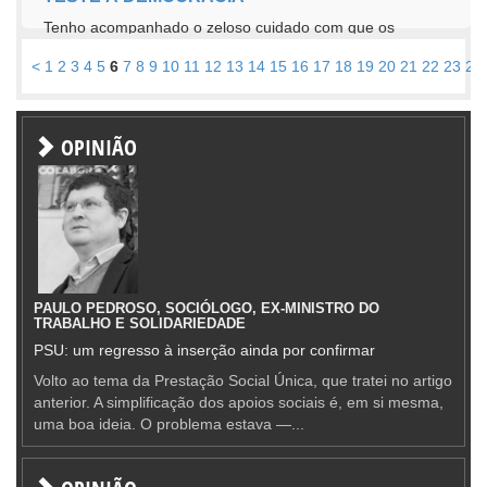
Tenho acompanhado o zeloso cuidado com que os
dirigentes das organizações nacionais e distritais
<
1
2
3
4
5
6
7
8
9
10
11
12
13
14
15
16
17
18
19
20
21
22
23
24
representativos das Instituições...
OPINIÃO
PAULO PEDROSO, SOCIÓLOGO, EX-MINISTRO DO
TRABALHO E SOLIDARIEDADE
PSU: um regresso à inserção ainda por confirmar
Volto ao tema da Prestação Social Única, que tratei no artigo
anterior. A simplificação dos apoios sociais é, em si mesma,
uma boa ideia. O problema estava —...