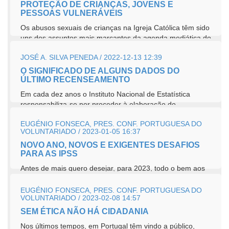
PROTEÇÃO DE CRIANÇAS, JOVENS E
PESSOAS VULNERÁVEIS
Os abusos sexuais de crianças na Igreja Católica têm sido
uns dos assuntos mais marcantes da agenda mediática do
nosso país....
JOSÉ A. SILVA PENEDA / 2022-12-13 12:39
O SIGNIFICADO DE ALGUNS DADOS DO
ÚLTIMO RECENSEAMENTO
Em cada dez anos o Instituto Nacional de Estatística
responsabiliza-se por proceder à elaboração do
Recenseamento Geral da...
EUGÉNIO FONSECA, PRES. CONF. PORTUGUESA DO
VOLUNTARIADO / 2023-01-05 16:37
NOVO ANO, NOVOS E EXIGENTES DESAFIOS
PARA AS IPSS
Antes de mais quero desejar, para 2023, todo o bem aos
atuais e aos próximos Órgãos Sociais da CNIS, assim
como a todas e todos que...
EUGÉNIO FONSECA, PRES. CONF. PORTUGUESA DO
VOLUNTARIADO / 2023-02-08 14:57
SEM ÉTICA NÃO HÁ CIDADANIA
Nos últimos tempos, em Portugal têm vindo a público,